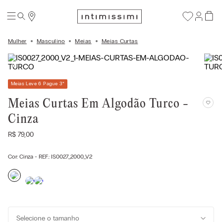
Mulher
Masculino
Meias
Meias Curtas
Meias Leve 6 Pague 3
*
Meias Curtas Em Algodão Turco -
Cinza
R$
79
,
00
Cor:
Cinza
- REF.:
IS0027_2000_V2
Selecione o tamanho