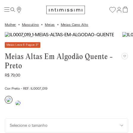
Mulher
Masculino
Meias
Meias Cano Alto
Meias Leve 6 Pague 3
*
Meias Altas Em Algodão Quente -
Preto
R$
79
,
00
Cor:
Preto
- REF.:
IL0007_019
Selecione o tamanho