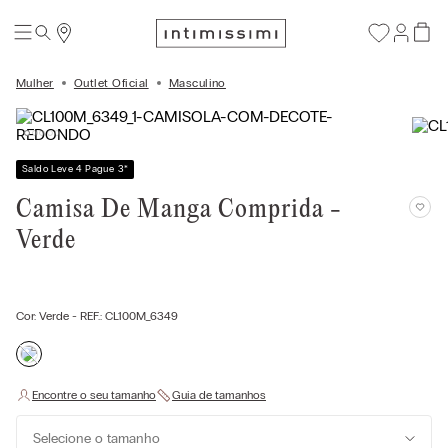
Mulher
Outlet Oficial
Masculino
Saldo Leve 4 Pague 3
*
Camisa De Manga Comprida -
Verde
Cor:
Verde
- REF.:
CL100M_6349
Selecione o tamanho