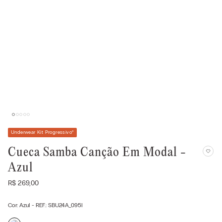
Underwear Kit Progressivo
*
Cueca Samba Canção Em Modal -
Azul
R$
269
,
00
Cor:
Azul
- REF.:
SBU24A_095I