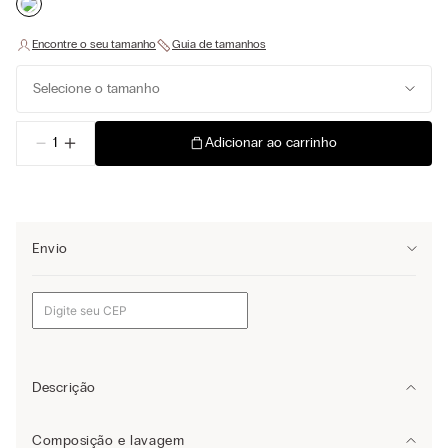
Selecione o tamanho
－
＋
Adicionar ao carrinho
Envio
Descrição
Cueca Samba Canção confeccionada em tela de modal com
Composição e lavagem
estampa listrada vertical tom sobre tom.