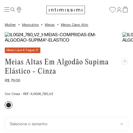
Mulher
Masculino
Meias
Meias Cano Alto
Meias Leve 6 Pague 3
*
Meias Altas Em Algodão Supima
Elástico - Cinza
R$
79
,
00
Cor:
Cinza
- REF.:
IL0024_780_V2
Selecione o tamanho