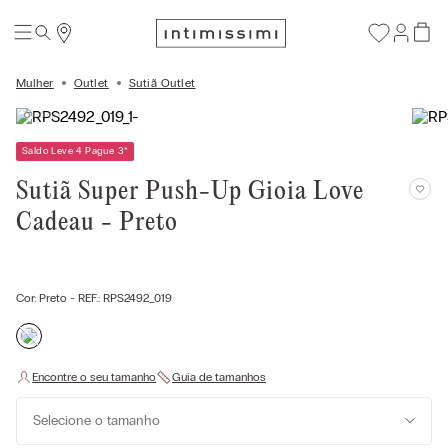
Mulher
Outlet
Sutiã Outlet
Saldo Leve 4 Pague 3
*
Sutiã Super Push-Up Gioia Love
Cadeau - Preto
Cor:
Preto
- REF.:
RPS2492_019
Selecione o tamanho