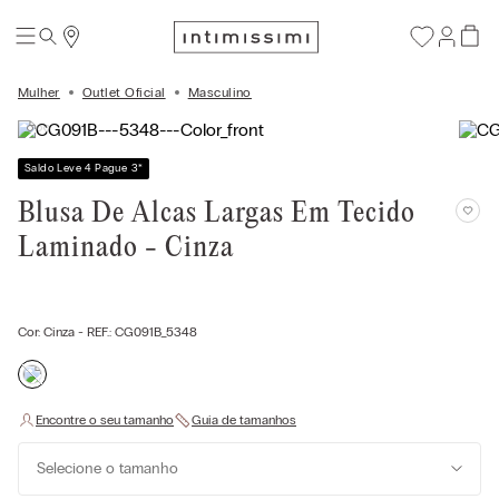
Mulher
Outlet Oficial
Masculino
Saldo Leve 4 Pague 3
*
Blusa De Alcas Largas Em Tecido
Laminado - Cinza
Cor:
Cinza
- REF.:
CG091B_5348
Selecione o tamanho