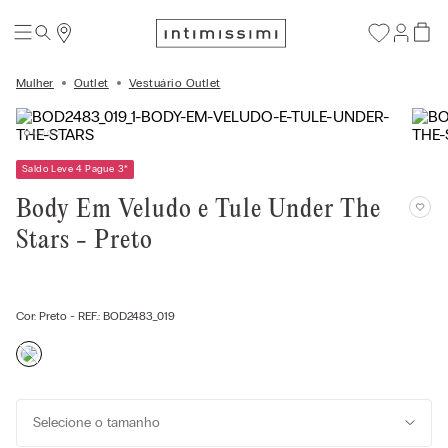
Mulher
Outlet
Vestuário Outlet
Saldo Leve 4 Pague 3
*
Body Em Veludo e Tule Under The
Stars - Preto
Cor:
Preto
- REF.:
BOD2483_019
Selecione o tamanho