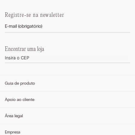
Registre-se na newsletter
Encontrar uma loja
Guia de produto
Guia de tamanhos
Apoio ao cliente
Guia de modelos
Guia de Tecidos
Cuidados com o produto
Telefone e WhatsApp (11) 4765-3745
Área legal
Envie um e-mail pelo formulário
Meus pedidos
Perguntas frequentes
Política de privacidade
Empresa
Entregas
Política de cookies