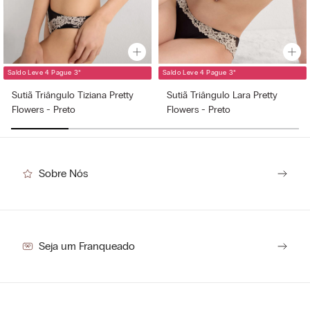
Saldo Leve 4 Pague 3
*
Saldo Leve 4 Pague 3
*
Sutiã Triângulo Tiziana Pretty
Sutiã Triângulo Lara Pretty
Flowers - Preto
Flowers - Preto
R$
179
,
50
(-
50%
)
R$
179
,
50
(-
50%
)
R$
359
,
00
R$
359
,
00
Sobre Nós
Seja um Franqueado