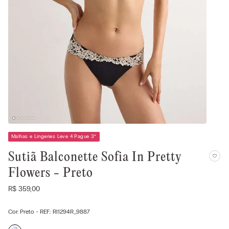
Malhas e Lingeries Leve 4 Pague 3
*
Sutiã Balconette Sofia In Pretty
Flowers - Preto
R$
359
,
00
Cor:
Preto
- REF.:
RI1294R_9887