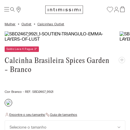
Mulher
Outlet
Calcinhas Outlet
Saldo Leve 4 Pague 3
*
Calcinha Brasileira Spices Garden
- Branco
Cor:
Branco
- REF.:
SBD2467_992I
Selecione o tamanho