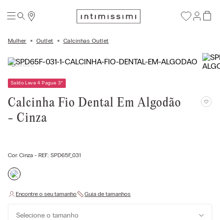
Mulher
Outlet
Calcinhas Outlet
Saldo Leve 4 Pague 3
*
Calcinha Fio Dental Em Algodão
- Cinza
Cor:
Cinza
- REF.:
SPD65F_031
Selecione o tamanho