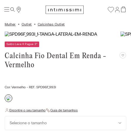
Mulher
Outlet
Calcinhas Outlet
Saldo Leve 4 Pague 3
*
Calcinha Fio Dental Em Renda -
Vermelho
Cor:
Vermelho
- REF.:
SPD96F_993I
Selecione o tamanho