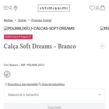
Mulher
Outlet
Pijamas Outlet
Saldo Leve 4 Pague 3
*
Calça Soft Dreams - Branco
Cor:
Branco
- REF.:
PDL898_007J
Selecione o tamanho
Esgotado