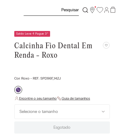
Pesquisar
Saldo Leve 4 Pague 3
*
Calcinha Fio Dental Em
Renda - Roxo
Cor:
Roxo
- REF.:
SPD96F_142J
Selecione o tamanho
Esgotado