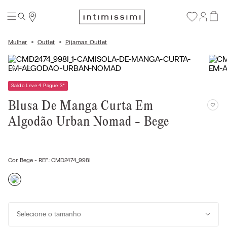
Mulher
Outlet
Pijamas Outlet
Saldo Leve 4 Pague 3
*
Blusa De Manga Curta Em
Algodão Urban Nomad - Bege
Cor:
Bege
- REF.:
CMD2474_998I
Selecione o tamanho