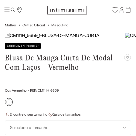
Mulher
Outlet Oficial
Masculino
Saldo Leve 4 Pague 3
*
Blusa De Manga Curta De Modal
Com Laços - Vermelho
Cor:
Vermelho
- REF.:
CM111H_6659
Selecione o tamanho