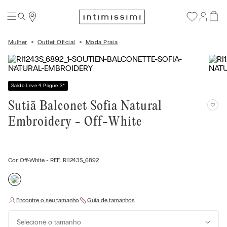
Mulher
Outlet Oficial
Moda Praia
Saldo Leve 4 Pague 3
*
Sutiã Balconet Sofia Natural
Embroidery - Off-White
Cor:
Off-White
- REF.:
RI1243S_6892
Selecione o tamanho