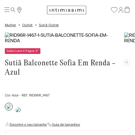
Mulher
Outlet
Sutiã Outlet
Saldo Leve 4 Pague 3
*
Sutiã Balconette Sofia Em Renda -
Azul
Cor:
Azul
- REF.:
RID96R_1467