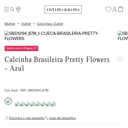
Mulher
Outlet
Calcinhas Outlet
Saldo Leve 4 Pague 3
*
Calcinha Brasileira Pretty Flowers
- Azul
Cor:
Azul
- REF.:
SBD1294_878I