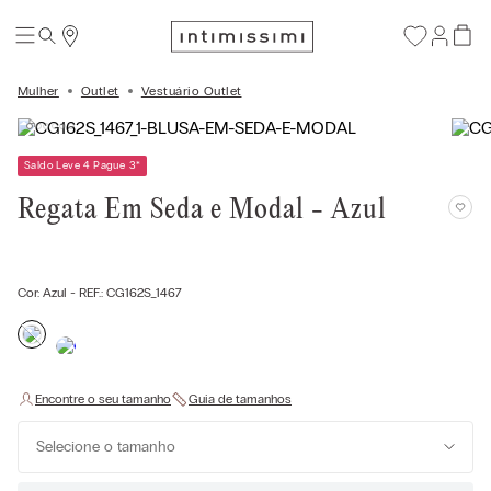
Mulher
Outlet
Vestuário Outlet
Saldo Leve 4 Pague 3
*
Regata Em Seda e Modal - Azul
Cor:
Azul
- REF.:
CG162S_1467
Selecione o tamanho