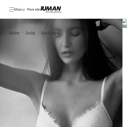
Menu
Para ele:
Mulher
Outlet
Sutiã Outlet