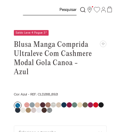
Pesquisar
Saldo Leve 4 Pague 3
*
Blusa Manga Comprida
Ultraleve Com Cashmere
Modal Gola Canoa -
Azul
Cor:
Azul
- REF.:
CLD28B_892I