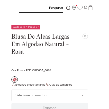
Pesquisar
Saldo Leve 4 Pague 3
*
Blusa De Alcas Largas
Em Algodao Natural -
Rosa
Cor:
Rosa
- REF.:
CGD65A_6664
Selecione o tamanho
Esgotado