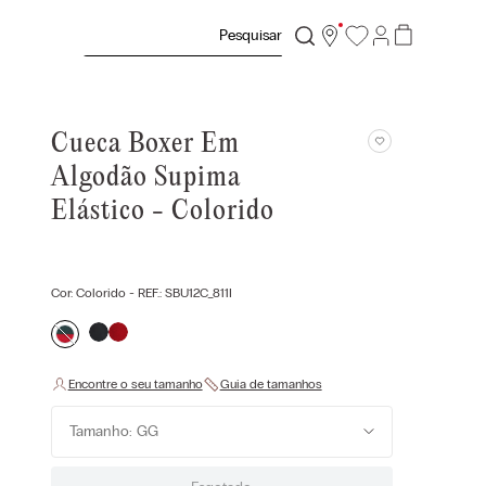
Pesquisar
Cueca Boxer Em
Algodão Supima
Elástico - Colorido
Cor:
Colorido
- REF.:
SBU12C_811I
Tamanho: GG