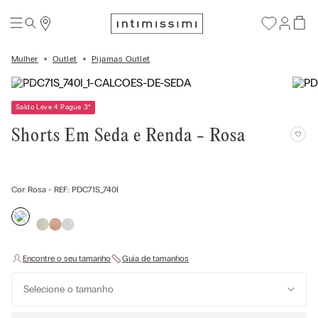
Mulher
Outlet
Pijamas Outlet
Saldo Leve 4 Pague 3
*
Shorts Em Seda e Renda - Rosa
Cor:
Rosa
- REF.:
PDC71S_740I
Selecione o tamanho