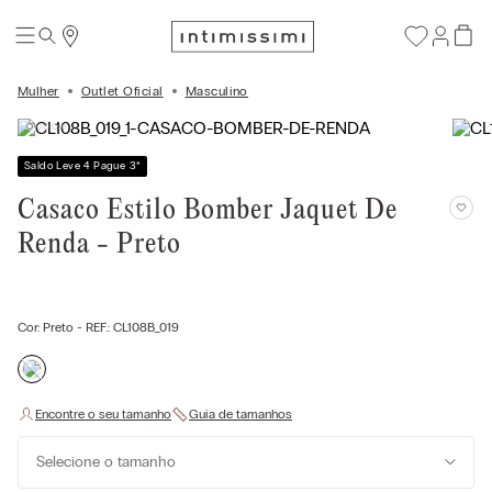
Mulher
Outlet Oficial
Masculino
Saldo Leve 4 Pague 3
*
Casaco Estilo Bomber Jaquet De
Renda - Preto
Cor:
Preto
- REF.:
CL108B_019
Selecione o tamanho