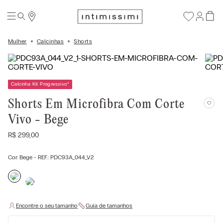
Mulher
Calcinhas
Shorts
Calcinha Kit Progressivo
*
Shorts Em Microfibra Com Corte
Vivo - Bege
R$
299
,
00
Cor:
Bege
- REF.:
PDC93A_044_V2