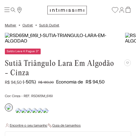
Mulher
Outlet
Sutiã Outlet
Saldo Leve 4 Pague 3
*
Sutiã Triângulo Lara Em Algodão
- Cinza
(-
50%
)
Economia de
R$
94
,
50
R$
94
,
50
R$
189
,
00
Cor:
Cinza
- REF.:
RSD65M_616I