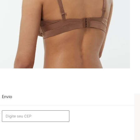
Envio
o