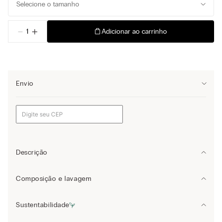
Selecione o tamanho
－
＋
Adicionar ao carrinho
Envio
Descrição
Camisa de manga comprida em micromodal. A peça é enriquecida
Composição e lavagem
por detalhes em cetim em cor contrastante.
Modal: 94%
Sustentabilidade
Elastano: 4%
Poliéster: 2%