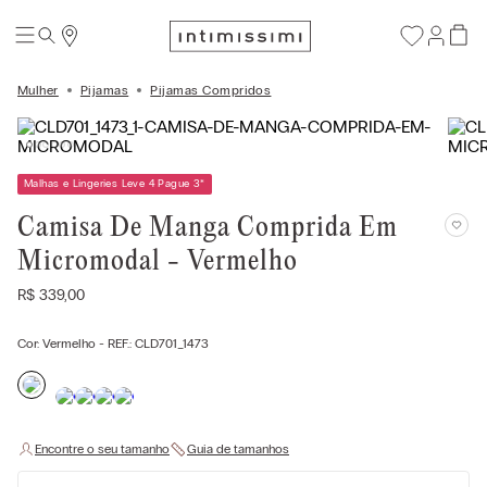
Mulher
Pijamas
Pijamas Compridos
Malhas e Lingeries Leve 4 Pague 3
*
Camisa De Manga Comprida Em
Micromodal - Vermelho
R$
339
,
00
Cor:
Vermelho
- REF.:
CLD701_1473