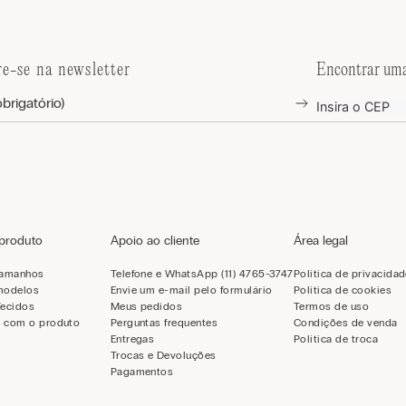
re-se na newsletter
Encontrar uma
 produto
Apoio ao cliente
Área legal
tamanhos
Telefone e WhatsApp (11) 4765-3747
Política de privacida
modelos
Envie um e-mail pelo formulário
Política de cookies
Tecidos
Meus pedidos
Termos de uso
 com o produto
Perguntas frequentes
Condições de venda
Entregas
Política de troca
Trocas e Devoluções
Pagamentos