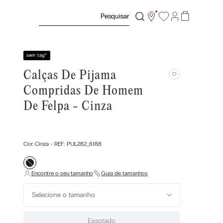
Pesquisar
sem tag
*
Calças De Pijama
Compridas De Homem
De Felpa - Cinza
Cor:
Cinza
- REF.:
PUL282_6188
Selecione o tamanho
Esgotado