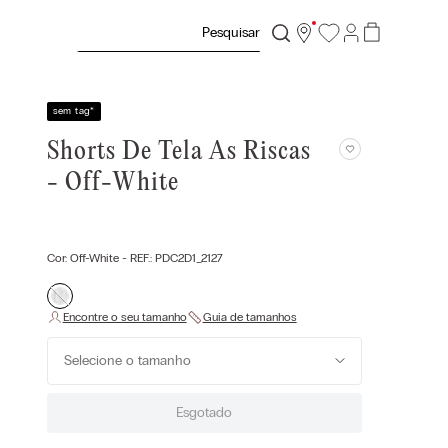
Pesquisar
sem tag
*
Shorts De Tela As Riscas
- Off-White
Cor:
Off-White
- REF.:
PDC2D1_2127
Selecione o tamanho
Esgotado