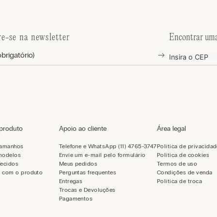
re-se na newsletter
Encontrar uma
 produto
Apoio ao cliente
Área legal
tamanhos
Telefone e WhatsApp (11) 4765-3747
Política de privacida
modelos
Envie um e-mail pelo formulário
Política de cookies
Tecidos
Meus pedidos
Termos de uso
 com o produto
Perguntas frequentes
Condições de venda
Entregas
Política de troca
Trocas e Devoluções
Pagamentos