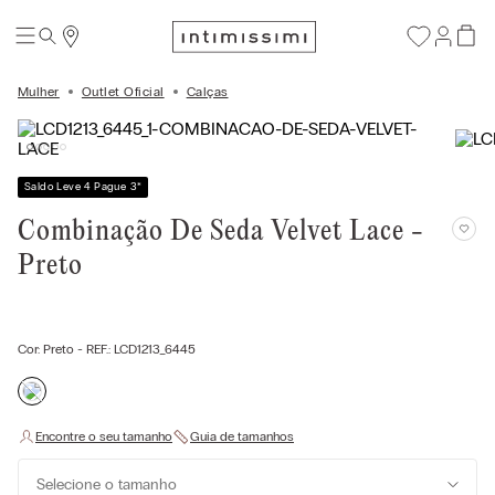
Mulher
Outlet Oficial
Calças
Saldo Leve 4 Pague 3
*
Combinação De Seda Velvet Lace -
Preto
Cor:
Preto
- REF.:
LCD1213_6445
Selecione o tamanho