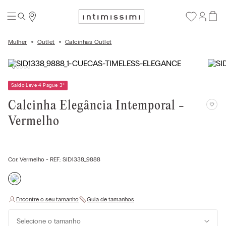
Mulher
Outlet
Calcinhas Outlet
Saldo Leve 4 Pague 3
*
Calcinha Elegância Intemporal -
Vermelho
Cor:
Vermelho
- REF.:
SID1338_9888
Selecione o tamanho