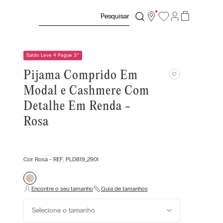
Pesquisar
Saldo Leve 4 Pague 3
*
Pijama Comprido Em
Modal e Cashmere Com
Detalhe Em Renda -
Rosa
Cor:
Rosa
- REF.:
PLD819_290I
Selecione o tamanho