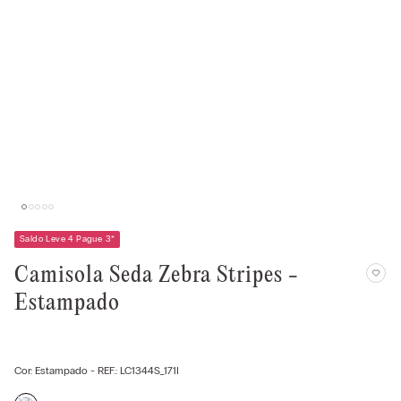
Saldo Leve 4 Pague 3
*
Camisola Seda Zebra Stripes -
Estampado
Cor:
Estampado
- REF.:
LC1344S_171I