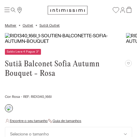
Mulher
Outlet
Sutiã Outlet
Saldo Leve 4 Pague 3
*
Sutiã Balconet Sofia Autumn
Bouquet - Rosa
Cor:
Rosa
- REF.:
RID1340_166I
Selecione o tamanho