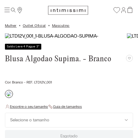
Mulher
Outlet Oficial
Masculino
Saldo Leve 4 Pague 3
*
Blusa Algodao Supima. - Branco
Cor:
Branco
- REF.:
LTD12V_001
Selecione o tamanho
Esgotado