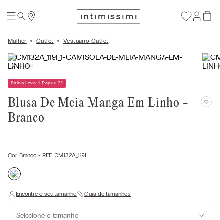
Mulher
Outlet
Vestuário Outlet
Saldo Leve 4 Pague 3
*
Blusa De Meia Manga Em Linho -
Branco
Cor:
Branco
- REF.:
CM132A_119I
Selecione o tamanho