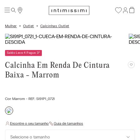
Mulher
Outlet
Calcinhas Outlet
Saldo Leve 4 Pague 3
*
Calcinha Em Renda De Cintura
Baixa - Marrom
Cor:
Marrom
- REF.:
SI91P1_072I
Selecione o tamanho