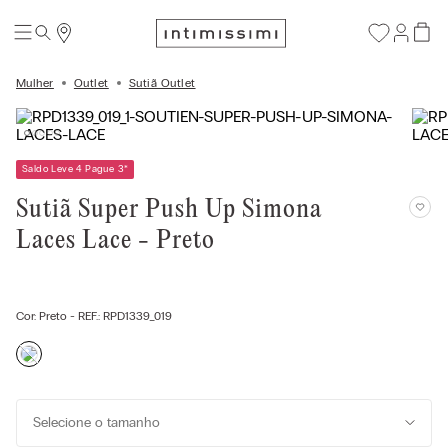
Mulher
Outlet
Sutiã Outlet
Saldo Leve 4 Pague 3
*
Sutiã Super Push Up Simona
Laces Lace - Preto
Cor:
Preto
- REF.:
RPD1339_019
Selecione o tamanho